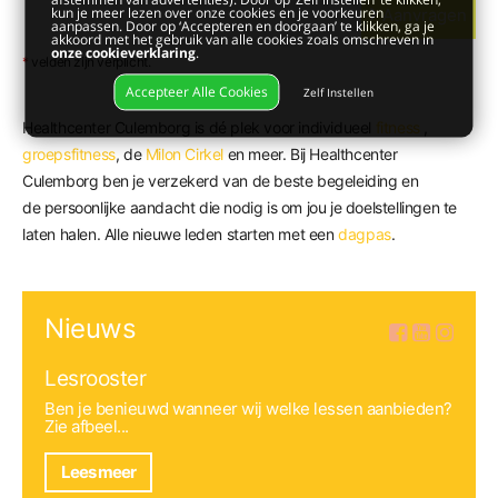
kun je meer lezen over onze cookies en je voorkeuren
Aanvragen
aanpassen. Door op ‘Accepteren en doorgaan’ te klikken, ga je
akkoord met het gebruik van alle cookies zoals omschreven in
onze cookieverklaring
.
*
velden zijn verplicht.
Accepteer Alle Cookies
Zelf Instellen
Healthcenter Culemborg is dé plek voor individueel
fitness
,
groepsfitness
, de
Milon Cirkel
en meer. Bij Healthcenter
Culemborg ben je verzekerd van de beste begeleiding en
de persoonlijke aandacht die nodig is om jou je doelstellingen te
laten halen. Alle nieuwe leden starten met een
dagpas
.
Nieuws
Lesrooster
Ben je benieuwd wanneer wij welke lessen aanbieden?
Zie afbeel...
Lees meer