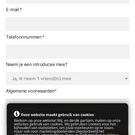
E-mail:
*
Telefoonnummer:
*
Neem je een introducee mee?
Algemene voorwaarden
*
Ik vind het goed dat mijn
gegevens worden
opgeslagen
om mij te benaderen voor de
Deze website maakt gebruik van cookies
(start)informatie.
Welkom op onze website! Wij, en derde partijen, maken op onze
websites gebruik van cookies. Wij gebruiken cookies voor het
bijhouden van statistieken, om jouw voorkeuren op te slaan,
maar ook voor marketingdoeleinden (bijvoorbeeld het
afstemmen van advertenties). Door op ‘Zelf instellen’ te klikken,