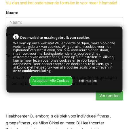
Vul dan snel het onderstaande formulier in voor meer informatie!
Naam:
E-mail:
Deze website maakt gebruik van cookies
Welkom op onze website! Wij, en derde partijen, maken op onze
websites gebruik van cookies. Wij gebruiken cookies voor het
bijhouden van statistieken, om jouw voorkeuren op te slaan,
maar ook voor marketingdoeleinden (bijvoorbeeld het
Telefoonnummer:
afstemmen van advertenties). Door op ‘Zelf instellen’ te klikken,
kun je meer lezen over onze cookies en je voorkeuren
aanpassen. Door op ‘Accepteren en doorgaan’ te klikken, ga je
akkoord met het gebruik van alle cookies zoals omschreven in
onze cookieverklaring
.
Ik vind het goed dat mijn gegevens worden opgeslagen
Accepteer Alle Cookies
Zelf Instellen
om mij te benaderen voor de (start)informatie.
Verzenden
Healthcenter Culemborg is dé plek voor individueel fitness ,
groepsfitness
, de Milon Cirkel en meer. Bij Healthcenter