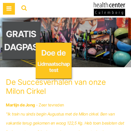
GRATIS
DAGPAS
Doe de
Lidmaatschap
test
De Succesverhalen van onze
Milon Cirkel
Martijn de Jong
- Zeer tevreden
"Ik train nu sinds begin Augustus met de Milon cirkel. Ben van
vakantie terug gekomen en woog 122,5 Kg. Heb toen besloten dat